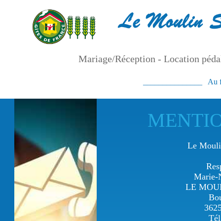
Mariage/Réception - Location pédal
_______________ Au fil
MENTIO
Le Mouli
Resp
Marie
LE MOU
Bou
362
Tél