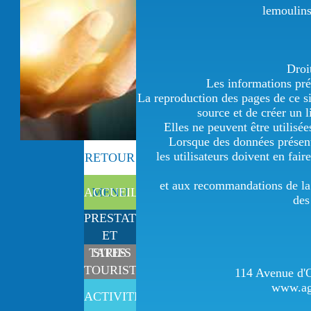
lemoulin
Droi
Les informations pré
La reproduction des pages de ce si
source et de créer un l
Elles ne peuvent être utilisé
Lorsque des données présente
les utilisateurs doivent en fa
RETOUR
et aux recommandations de la
ACCUEIL
MENU
des
PRESTATIONS
ET
TARIFS
SITES
TOURISTIQUES
114 Avenue d'O
www.ag
ACTIVITÉS